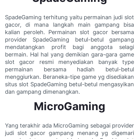
SpadeGaming terhitung yaitu permainan judi slot
gacor, di mana langkah main gampang bisa
kalian peroleh. Permainan slot gacor bersama
provider SpadeGaming betul-betul gampang
mendatangkan profit bagi anggota selagi
bermain. Hal hal yang demikian gara-gara game
slot gacor resmi menyediakan banyak type
permainan bersama hadiah betul-betul
menggiurkan. Beraneka-tipe game yg disediakan
situs slot SpadeGaming betul-betul mengasyikan
dan gampang dimenangkan.
MicroGaming
Yang terakhir ada MicroGaming sebagai provider
judi slot gacor gampang menang yg digemari