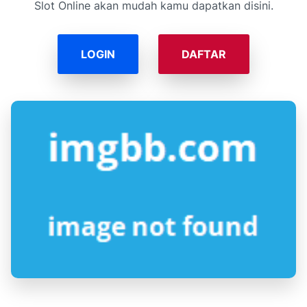
Slot Online akan mudah kamu dapatkan disini.
LOGIN
DAFTAR