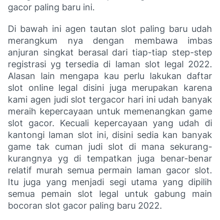
gacor paling baru ini.
Di bawah ini agen tautan slot paling baru udah
merangkum nya dengan membawa imbas
anjuran singkat berasal dari tiap-tiap step-step
registrasi yg tersedia di laman slot legal 2022.
Alasan lain mengapa kau perlu lakukan daftar
slot online legal disini juga merupakan karena
kami agen judi slot tergacor hari ini udah banyak
meraih kepercayaan untuk memenangkan game
slot gacor. Kecuali kepercayaan yang udah di
kantongi laman slot ini, disini sedia kan banyak
game tak cuman judi slot di mana sekurang-
kurangnya yg di tempatkan juga benar-benar
relatif murah semua permain laman gacor slot.
Itu juga yang menjadi segi utama yang dipilih
semua pemain slot legal untuk gabung main
bocoran slot gacor paling baru 2022.