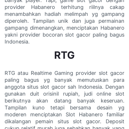
banyak player. Tapi, game slot gacor dengan
provider Habanero terhitung riilnya cakap
menambahkan hadiah melimpah yg gampang
diperoleh. Tampilan unik dan juga permainan
gampang dimenangkan, menciptakan Habanero
yakni provider bocoran slot gacor paling bagus
Indonesia.
RTG
RTG atau Realtime Gaming provider slot gacor
paling bagus yg banyak memutuskan para
anggota situs slot gacor sah Indonesia. Dengan
gunakan duit orisinil rupiah, judi online slot
berikutnya akan datang banyak keseruan.
Tampilan kuno tetapi bersama desain yg
moderen menciptakan Slot Habanero familiar
dikalangan pemain situs slot gacor. Deposit
cukup relatif murah juga sebabkan banyak yang