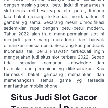
dengan mesin yg betul-betul jadul di mana mesin
slot dipakai roll besar yg bakal di putar, di mana
kau bakal menang terkecuali mendapatkan 3
gambar yg sama. Sekarang mesin dimodifikasi
sedemikian rupa dengan betul-betul modern.
Tahun 2022 ialah th. di mana permainan slot ini
menjadi game yang maradona dan banyak
dimainkan semua dunia. Sekarang kau penduduk
Indonesia tak perlu khawatir terkecuali ingin
mengerjakan judi situs slot terbaru 2022. Sebab
tidak sekadar keamanan knowledge dan
transaksi dari permainan yg dilaksanakan. Kau
termasuk bakal gampang memainkan dan
memenangkan semua game yg tersedia
manfaatkan mobile phone.
Situs Judi Slot Gacor