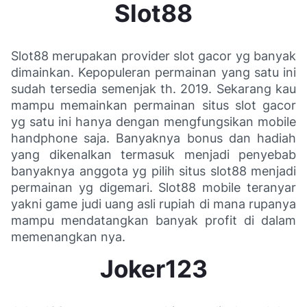
Slot88
Slot88 merupakan provider slot gacor yg banyak
dimainkan. Kepopuleran permainan yang satu ini
sudah tersedia semenjak th. 2019. Sekarang kau
mampu memainkan permainan situs slot gacor
yg satu ini hanya dengan mengfungsikan mobile
handphone saja. Banyaknya bonus dan hadiah
yang dikenalkan termasuk menjadi penyebab
banyaknya anggota yg pilih situs slot88 menjadi
permainan yg digemari. Slot88 mobile teranyar
yakni game judi uang asli rupiah di mana rupanya
mampu mendatangkan banyak profit di dalam
memenangkan nya.
Joker123