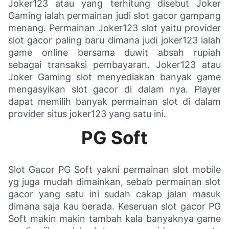
Joker123 atau yang terhitung disebut Joker
Gaming ialah permainan judi slot gacor gampang
menang. Permainan Joker123 slot yaitu provider
slot gacor paling baru dimana judi joker123 ialah
game online bersama duwit absah rupiah
sebagai transaksi pembayaran. Joker123 atau
Joker Gaming slot menyediakan banyak game
mengasyikan slot gacor di dalam nya. Player
dapat memilih banyak permainan slot di dalam
provider situs joker123 yang satu ini.
PG Soft
Slot Gacor PG Soft yakni permainan slot mobile
yg juga mudah dimainkan, sebab permainan slot
gacor yang satu ini sudah cakap jalan masuk
dimana saja kau berada. Keseruan slot gacor PG
Soft makin makin tambah kala banyaknya game